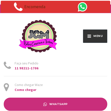
Encomenda
Endereço:
Av. Santo Antônio 1663 - Vila Osasco
MENU
Faça seu Pedido
11 98211-1706
Como chegar Waze
Como chegar
WHATSAPP