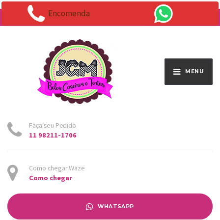
Encomenda
Endereço:
Av. Santo Antônio 1663 - Vila Osasco
MENU
Faça seu Pedido
11 98211-1706
Como chegar Waze
Como chegar
WHATSAPP